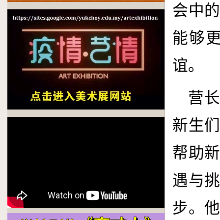
会中
能够
谊。
营
新生
帮助
遇与
步。