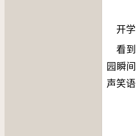
开学
看
园瞬
声笑语