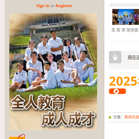
Sign In
or
Reg­is­ter
生 奖 项 张恺恩 杰
2026年第三
奖
2026年第三
奖。 大合奏 银
我在这
2025
分类：
新闻讯