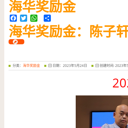
海华奖励金
——特优奖...
阅读全文
海华奖励金：陈子
Facebook
Twitter
WhatsApp
Share
分类：
海华奖励金
日期：
2023
年
5
月
24
日
创建时间:
2023
年
20