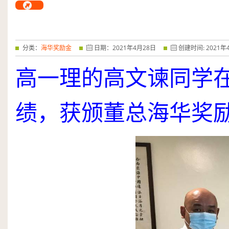
分类：
海华奖励金
日期：
2021
年
4
月
28
日
创建时间:
2021
年
高一理的高文谏同学
绩，获颁董总海华奖