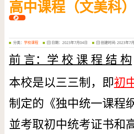
高中课程（文美科
——特优奖...
阅读全文
分类：
学校课程
日期：
2023
年
7
月
04
日
创建时间:
2023
年
7
前 言：学 校 课 程 结 构
本校是以三三制，即
初
制定的《独中统一课程
並考取初中统考证书和