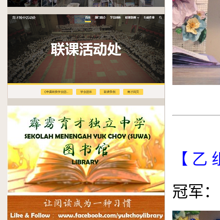
.
.
【 乙 
冠军：