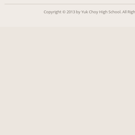
Copy­right ©
2013
by Yuk Choy High School. All Rig