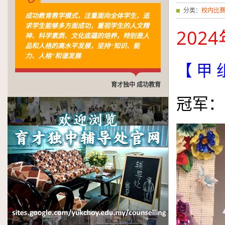
分类：
校内比
成功教育教学模式，注重面向全体学生，追
求学生能够多方面成功，重视学生的人文精
2024
神、科学素质、文化底蕴的培养，特别是人
品和人格的高水平发展，坚持“知识、能
力、人格”和谐发展
【 甲 
育才独中 成功教育
冠军：