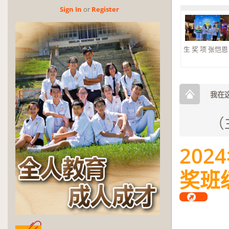
Sign In
or
Reg­is­ter
生 奖 项 张恺恩 杰
第
恭
小
我在这
（
2024
奖班