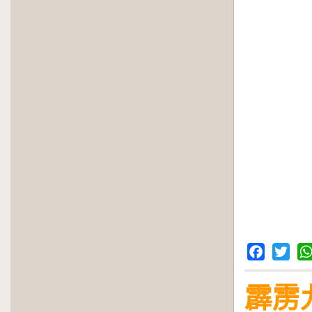
Facebook
Twitter
Wh
霹雳