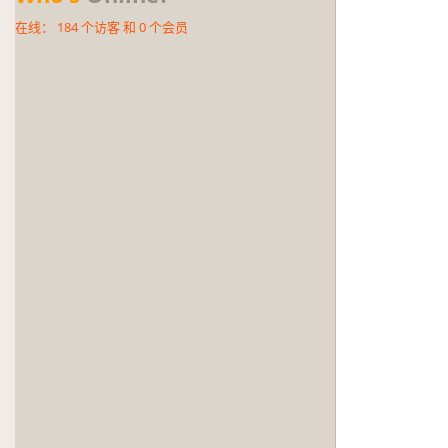
在线：
184
个访客 和
0
个会员