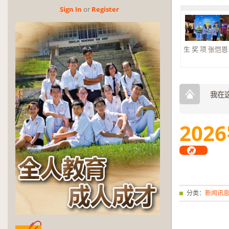
生 奖 项 张恺恩 杰
Sign In
or
Reg­is­ter
2026年第三
奖
2026年第三
奖。 大合奏 银
我在这
2026
分类：
新闻讯