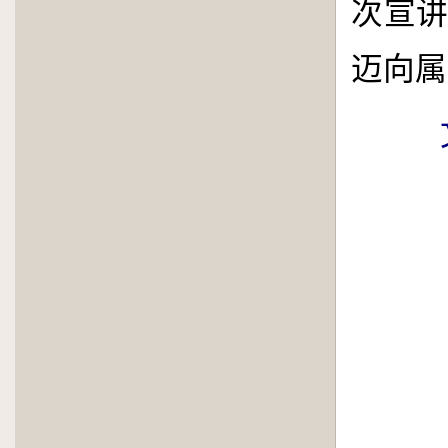
次宣
迈向属