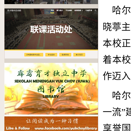
哈尔
晓葶主
本校
着本
作迈入
哈尔
一流”
享誉