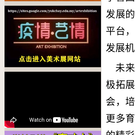
发展
平台
发展机
未
极拓
会，
更多