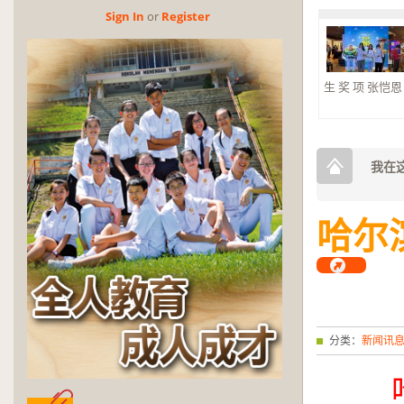
生 奖 项 张恺恩 杰
Sign In
or
Reg­is­ter
2026年第三
奖
2026年第三
奖。 大合奏 银
我在这
哈尔
分类：
新闻讯