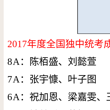
2017
年度全国独中统考
8
A
：陈栢盛、刘懿萱
7
A
：张宇慷、叶子图
6
A
：祝加恩、梁嘉雯、