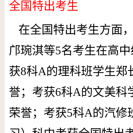
全国特出考生
在全国特出考生方面
邝琬淇等
5
名考生在高中
获
8
科
A
的理科班学生郑
誉；考获
6
科
A
的文美科
荣誉；考获
5
科
A
的汽修