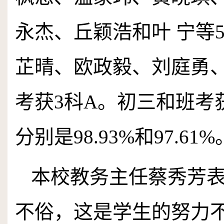
永杰、丘颖浩和叶 宁等
芷晴、欧政毅、刘庭勇
考获
3
科
A
。初三和班考
分别是
98
.
93
%
和
97
.
61
%
本校教务主任蔡秀芳
不俗，这是学生的努力