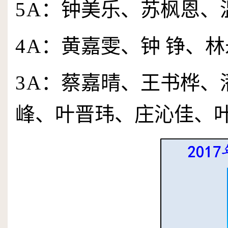
5
A
：钟美乐、苏枫恩、
4
A
：黄嘉雯、钟 铮、林
3
A
：蔡嘉晴、王书桦、
峰、叶晋玮、庄沁佳、