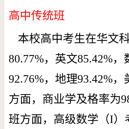
高中传统班
本校高中考生在华文
80
.
77
%
，英文
85
.
42
%
，
92
.
76
%
，地理
93
.
42
%
，
方面，商业学及格率为
9
班方面，高级数学
（I）