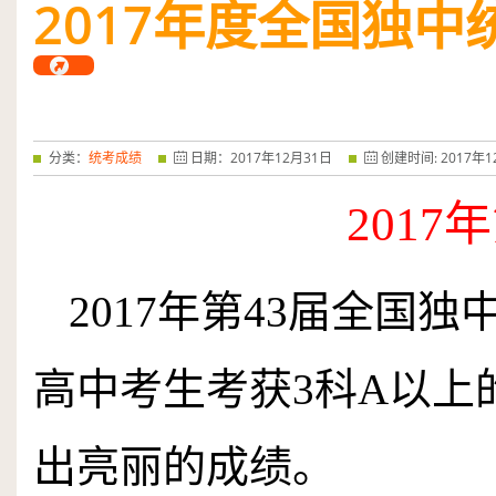
2017
年度全国独中
夺锦》 弹拨合奏...
阅读全文
分类：
统考成绩
日期：
2017
年
12
月
31
日
创建时间:
2017
年
1
2017
年
2017
年第
43
届全国独
高中考生考获
3
科
A
以上
出亮丽的成绩。