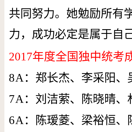
共同努力。她勉励所有
力，成功必定是属于自
2017
年度全国独中统考
8
A
：郑长杰、李采阳、
7
A
：刘洁萦、陈晓晴、
6
A
：陈瑷菱、梁裕恒、