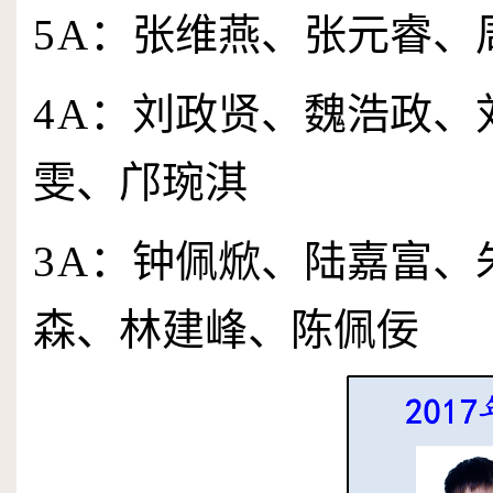
5
A
：张维燕、张元睿、
4
A
：刘政贤、魏浩政、
雯、邝琬淇
3
A
：钟佩焮、陆嘉富、
森、林建峰、陈佩佞