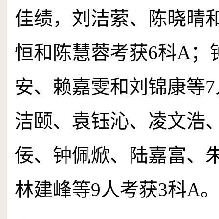
佳绩，刘洁萦、陈晓晴
恒和陈慧蓉考获
6
科
A
；
安、赖嘉雯和刘锦康等
7
洁颐、袁钰沁、凌文浩
佞、钟佩焮、陆嘉富、
林建峰等
9
人考获
3
科
A