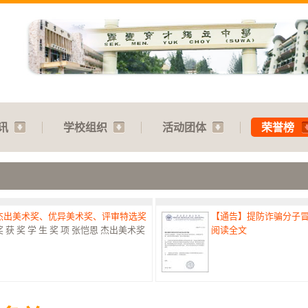
讯
学校组织
活动团体
荣誉榜
：杰出美术奖、优异美术奖、评审特选奖
【通告】提防诈骗分子
 奖 学 生 奖 项 张恺恩 杰出美术奖
阅读全文
赛：特优奖
【通告】教师节庆典：31.07
港澳台侨中小学生书法比赛最高荣誉
阅读全文