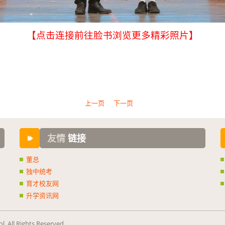
【点击连接前往脸书浏览更多精彩照片】
.
.
上一页
下一页
友情
链接
董总
独中统考
育才校友网
升学资讯网
. All Rights Reserved.