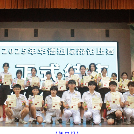
【 初 中 组 】