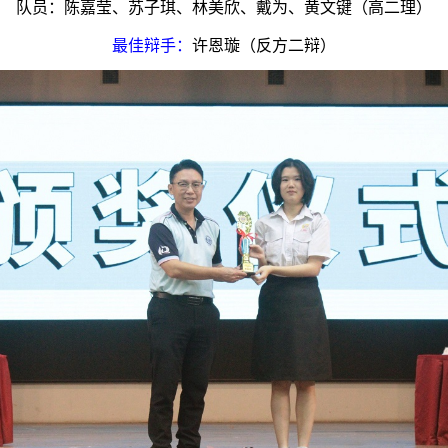
队员：陈嘉莹、苏子琪、林美欣、戴为、黄文键（高二理）
最佳辩手：
许恩璇（反方二辩）