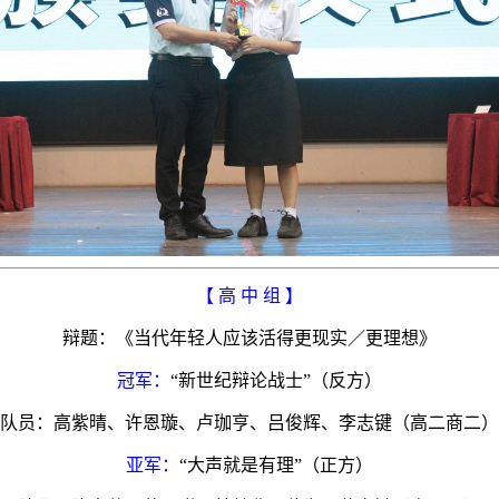
【 高 中 组 】
辩题：《当代年轻人应该活得更现实／更理想》
冠军：
“新世纪辩论战士”（反方）
队员：高紫晴、许恩璇、卢珈亨、吕俊辉、李志键（高二商二）
亚军：
“大声就是有理”（正方）