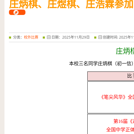
庄炳棋、庄煜棋、庄浩霖参加
——特优奖...
阅读全文
分类：
校外比赛
日期：
2025
年
11
月
29
日
创建时间:
2025
年
1
庄炳
本校三名同学庄炳棋（初一信
比
《笔尖风华》全
第
16
届《
全国中学正