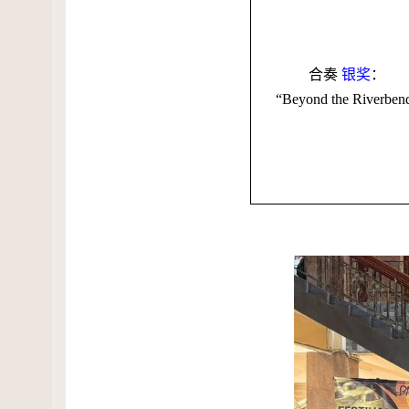
合奏
银奖
：
“Beyond the Riverben