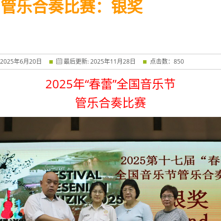
 管乐合奏比赛：银奖
2025
年
6
月
20
日
最后更新:
2025
年
11
月
28
日
点击数：
850
2025
年“春蕾”全国音乐节
管乐合奏比赛