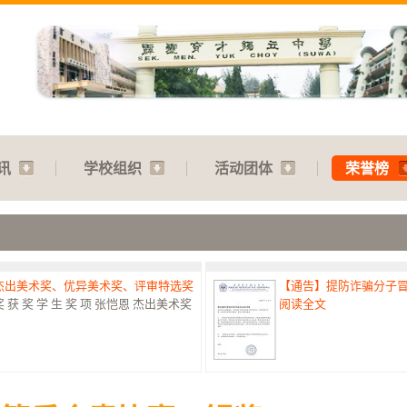
讯
学校组织
活动团体
荣誉榜
：杰出美术奖、优异美术奖、评审特选奖
【通告】提防诈骗分子
 奖 学 生 奖 项 张恺恩 杰出美术奖
阅读全文
赛：特优奖
【通告】教师节庆典：31.07
港澳台侨中小学生书法比赛最高荣誉
阅读全文