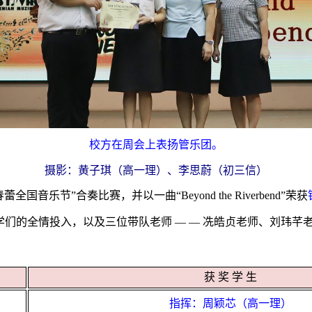
校方在周会上表扬管乐团。
摄影：黄子琪（高一理）、李思蔚（初三信）
春蕾全国音乐节”合奏比赛，并以一曲“
Beyond the River­bend
”荣获
们的全情投入，以及三位带队老师 — — 冼皓贞老师、刘玮芊
获 奖 学 生
指挥：周颖芯（高一理）