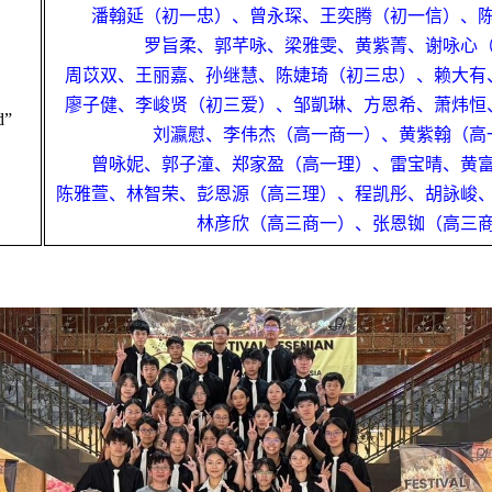
潘翰延（初一忠）、曾永琛、王奕腾（初一信）、
罗旨柔、郭芊咏、梁雅雯、黄紫菁、谢咏心
周苡双、王丽嘉、孙继慧、陈婕琦（初三忠）、赖大有
廖子健、李峻贤（初三爱）、邹凱琳、方恩希、萧炜恒
d”
刘瀛慰、李伟杰（高一商一）、黄紫翰（高
曾咏妮、郭子潼、郑家盈（高一理）、雷宝晴、黄
陈雅萱、林智荣、彭恩源（高三理）、程凯彤、胡詠峻
林彦欣（高三商一）、张恩铷（高三