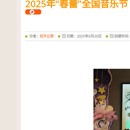
2025
年“春蕾”全国音乐节
——特优奖...
阅读全文
分类：
校外比赛
日期：
2025
年
6
月
20
日
创建时间: