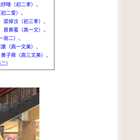
陈妤晴（初二孝）、
（初二爱）、
、梁倬汶（初三孝）、
、曾善蜜（高一文）、
一商二）、
富康（高一文美）、
、黄子舜（高三文美）、
商二）