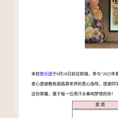
本校
管乐团
于
6
月
18
日前往槟城，参与“
2025
年
衷心感谢教练胡昌霖老师的悉心指导，感谢同学
这份荣耀，属于每一位用汗水奏响梦想的你！
奖 项