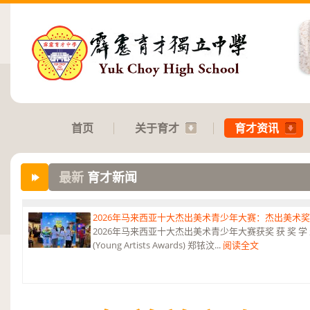
首页
关于育才
育才资讯
最新
育才新闻
2026年马来西亚十大杰出美术青少年大赛：杰出美术
2026年马来西亚十大杰出美术青少年大赛获奖 获 奖 学 
(Young Artists Awards) 郑铱汶...
阅读全文
第六届“中华翰墨情”佛港澳台侨中小学生书法比赛：特优
恭贺本校庄浩霖同学荣获第六届“中华翰墨情”佛港澳台侨