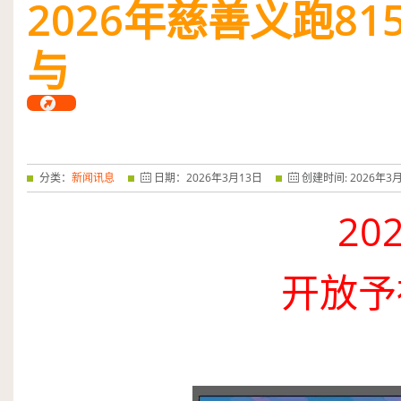
2026
年慈善义跑
81
——特优奖...
阅读全文
与
分类：
新闻讯息
日期：
2026
年
3
月
13
日
创建时间:
2026
年
3
20
开放予