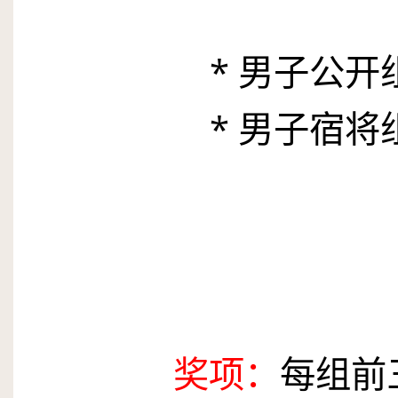
* 男子公
* 男子宿
奖项：
每组前