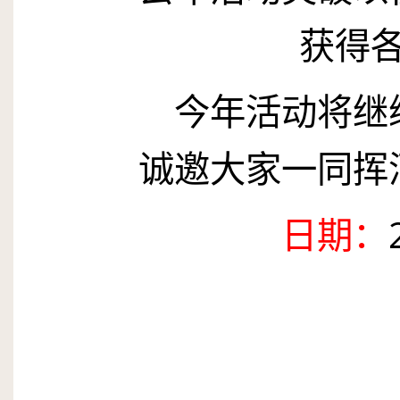
获得
今年活动将继
诚邀大家一同挥
日期：