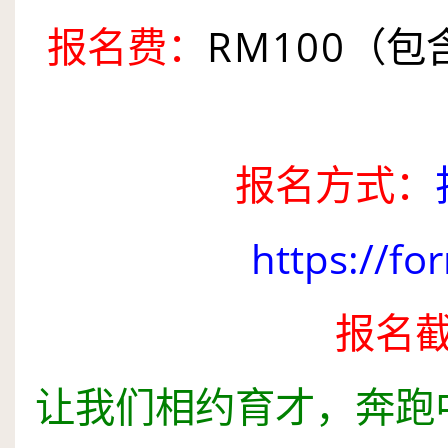
报名费：
RM
100
（包
报名方式：
https://f
报名
让我们相约育才，奔跑