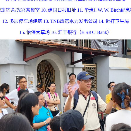
 戏班宿舍/​光兴茶餐室
10
. 建国日报旧址
11
. 毕治
J. W. W. Birch
纪念
12
. 多层停车场建筑
13
. TNB霹雳水力发电公司
14
. 近打卫生局
15
. 怡保大草场
16
. 汇丰银行
（
HSBC
Bank）