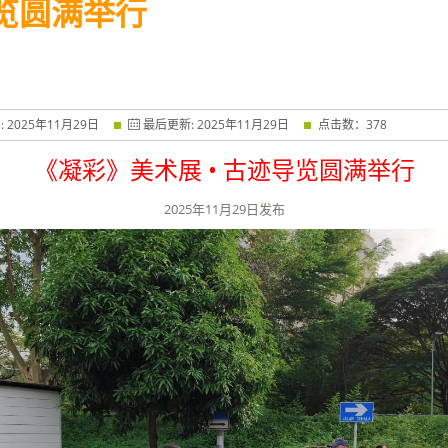
导览圆满举行
:
2025
年
11
月
29
日
最后更新:
2025
年
11
月
29
日
点击数：
378
《凝彩》美术展 • 古迹导览圆满举行
2025
年
11
月
29
日发布