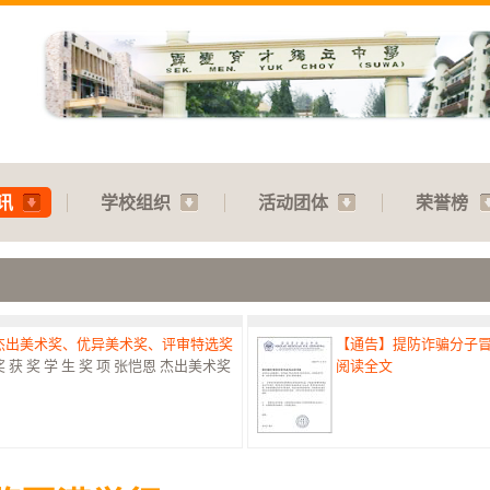
讯
学校组织
活动团体
荣誉榜
：杰出美术奖、优异美术奖、评审特选奖
【通告】提防诈骗分子
 奖 学 生 奖 项 张恺恩 杰出美术奖
阅读全文
赛：特优奖
【通告】教师节庆典：31.07
港澳台侨中小学生书法比赛最高荣誉
阅读全文