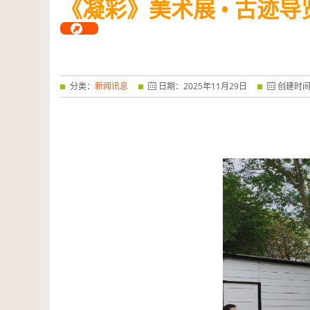
《凝彩》美术展 • 古迹
——特优奖...
阅读全文
分类：
新闻讯息
日期：
2025
年
11
月
29
日
创建时间