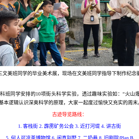
三文美班同学的毕业美术展，现场在文美班同学指导下制作纪念
理科班同学安排的
10
项街头科学实验，透过趣味实验如：“火山爆发
的基本逻辑认识深奥科学的原理，大家一起度过愉快又充实的周末
古迹导览路线：
1
. 客栈街
2
. 霹雳矿务公会
3
. 近打河堤
4
. 讲古街
5
. 何人可凉茶博物馆
6
. 闲真别墅
7
. 二奶巷
8
. 旧剧院/​
Plan B