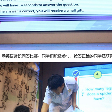
一场英语常识问答比赛。同学们积极参与，抢答正确的同学还获