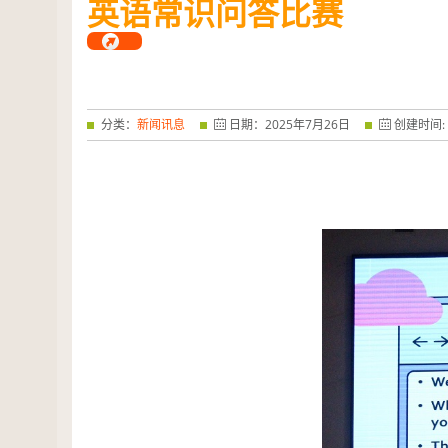
英语常识问答比赛
——特优奖...
阅读全文
分类：
新闻讯息
日期：
2025
年
7
月
26
日
创建时间: