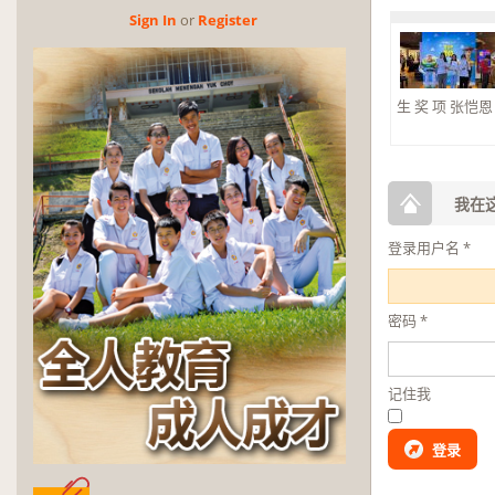
Sign In
or
Reg­is­ter
生 奖 项 张恺恩 杰
第
恭
小
我在这
登录用户名
*
密码
*
记住我
登录